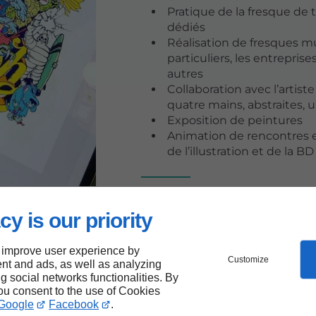
Pratique de la fresque de t
dédiés
Réalisation de fresques 
particuliers, les entreprise
autres
Collaboration avec l’artis
quatre mains, abstraites, 
Exposition de peintures
Animation de rencontres et
de l’illustration et de la B
Innover dans ma pratique e
sont mes objectifs.
cy is our priority
 improve user experience by
Customize
nt and ads, as well as analyzing
ng social networks functionalities. By
you consent to the use of Cookies
Google
Facebook
.