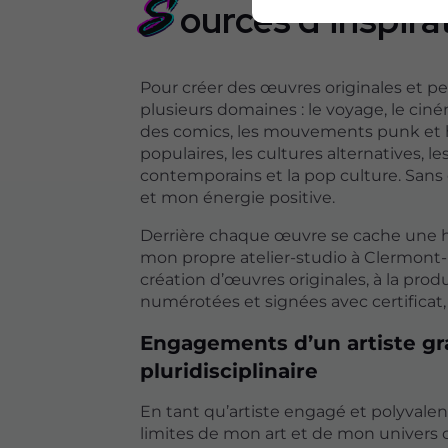
S
ources d’inspira
Pour créer des œuvres originales et per
plusieurs domaines : le voyage, le ciné
des comics, les mouvements punk et h
populaires, les cultures alternatives, l
contemporains et la pop culture. Sans 
et mon énergie positive.
Derrière chaque œuvre se cache une hist
mon propre atelier-studio à Clermont-
création d’œuvres originales, à la produ
numérotées et signées avec certificat,
Engagements d’un artiste gra
pluridisciplinaire
En tant qu’artiste engagé et polyvalent
limites de mon art et de mon univers c