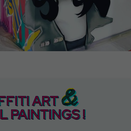
&
FITI ART
 PAINTINGS !