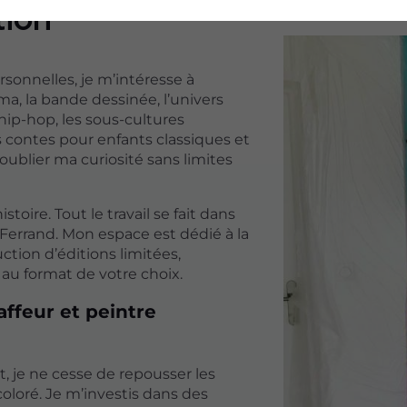
tion
sonnelles, je m’intéresse à
ma, la bande dessinée, l’univers
ip-hop, les sous-cultures
es contes pour enfants classiques et
oublier ma curiosité sans limites
oire. Tout le travail se fait dans
Ferrand. Mon espace est dédié à la
ction d’éditions limitées,
 au format de votre choix.
ffeur et peintre
, je ne cesse de repousser les
oloré. Je m’investis dans des