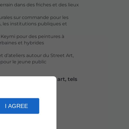
errain dans des friches et des lieux
murales sur commande pour les
s, les institutions publiques et
te Keymi pour des peintures à
urbaines et hybrides
 d’ateliers autour du Street Art,
D pour le jeune public
t perfectionner mon art, tels
I AGREE