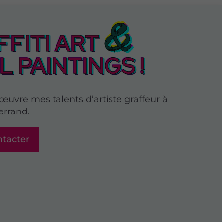
&
FITI ART
 PAINTINGS !
œuvre mes talents d’artiste graffeur à
errand.
tacter