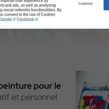
Créativité
 improve user experience by
Customize
nt and ads, as well as analyzing
Savoir-faire
ng social networks functionalities. By
Passion
you consent to the use of Cookies
Google
Facebook
.
 peinture pour le
if et personnel