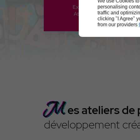
Graffiti
We use Cookies to
personalising conte
Exposition peinture
traffic and optimizi
Atelier de peinture
clicking "I Agree" 
from our providers
M
es ateliers de
développement créat