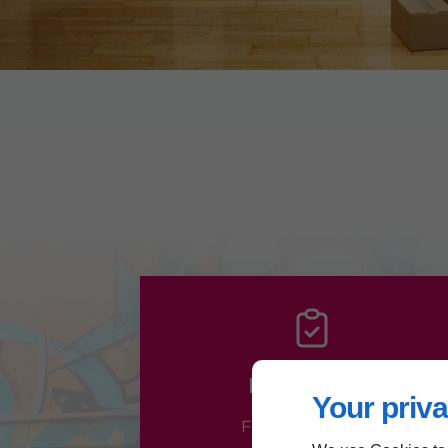
Mes activités
Your priva
Fresques murales