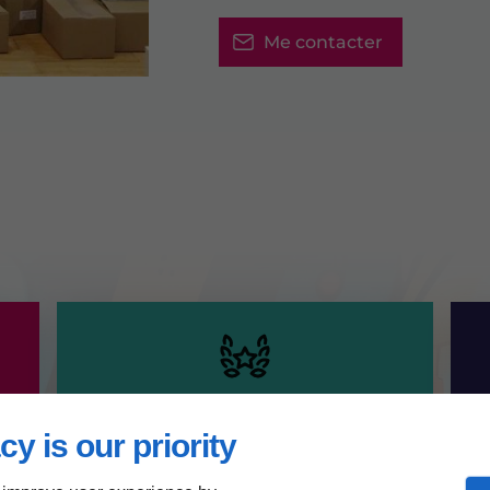
Me contacter
Mes atouts
cy is our priority
Expertise