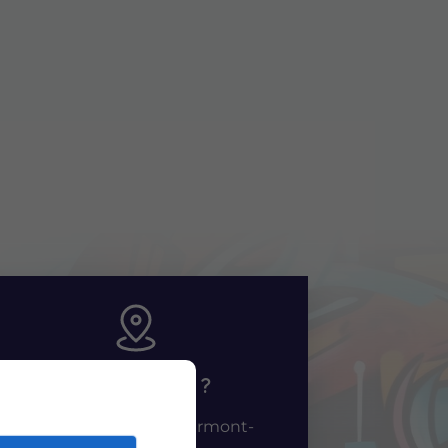
Où me trouver ?
MOTTE se trouve à Clermont-